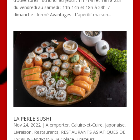
d’ouvertures : du lundi au jeudi : 11h-14h et 18h à 22h
du vendredi au samedi : 11h-14h et 18h à 23h /
dimanche : fermé Avantages : L’apéritif maison...
LA PERLE SUSHI
Nov 24, 2022
|
A emporter
,
Caluire-et-Cuire
,
Japonaise
,
Livraison
,
Restaurants
,
RESTAURANTS ASIATIQUES DE
LYON & ENVIRONS
,
Sur place
,
Traiteurs