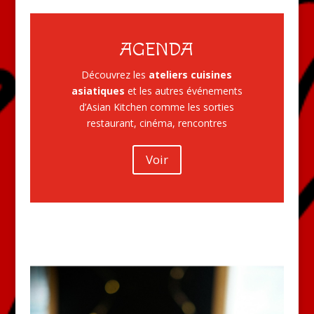
AGENDA
Découvrez les
ateliers cuisines
asiatiques
et les autres événements
d’Asian Kitchen comme les sorties
restaurant, cinéma, rencontres
Voir