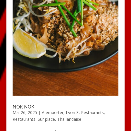
NOK NOK
Mai 26, 2025
|
A emporter
,
Lyon 3
,
Restaurants
,
Restaurants
,
Sur place
,
Thaïlandaise