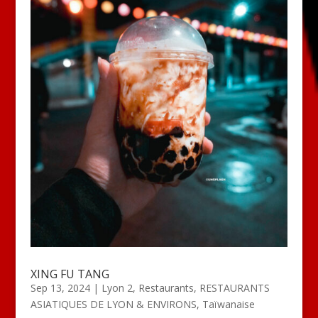
XING FU TANG
Sep 13, 2024
|
Lyon 2
,
Restaurants
,
RESTAURANTS
ASIATIQUES DE LYON & ENVIRONS
,
Taïwanaise