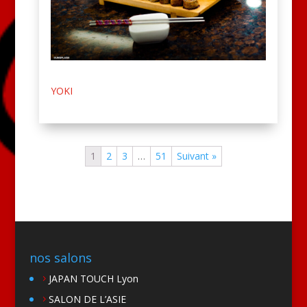
YOKI
1
2
3
…
51
Suivant »
nos salons
JAPAN TOUCH Lyon
SALON DE L’ASIE