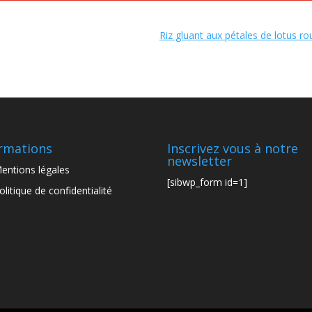
Riz gluant aux pétales de lotus r
rmations
Inscrivez vous à notre
newsletter
entions légales
[sibwp_form id=1]
olitique de confidentialité