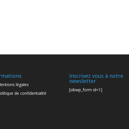
rmations
Inscrivez vous à notre
newsletter
entions légales
[sibwp_form id=1]
olitique de confidentialité