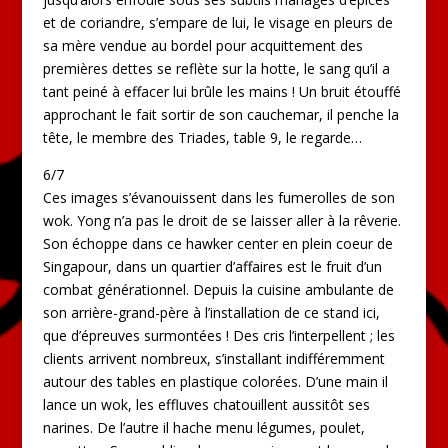
et de coriandre, s’empare de lui, le visage en pleurs de
sa mère vendue au bordel pour acquittement des
premières dettes se reflète sur la hotte, le sang qu’il a
tant peiné à effacer lui brûle les mains ! Un bruit étouffé
approchant le fait sortir de son cauchemar, il penche la
tête, le membre des Triades, table 9, le regarde…
6/7
Ces images s’évanouissent dans les fumerolles de son
wok. Yong n’a pas le droit de se laisser aller à la rêverie.
Son échoppe dans ce hawker center en plein coeur de
Singapour, dans un quartier d’affaires est le fruit d’un
combat générationnel. Depuis la cuisine ambulante de
son arrière-grand-père à l’installation de ce stand ici,
que d’épreuves surmontées ! Des cris l’interpellent ; les
clients arrivent nombreux, s’installant indifféremment
autour des tables en plastique colorées. D’une main il
lance un wok, les effluves chatouillent aussitôt ses
narines. De l’autre il hache menu légumes, poulet,