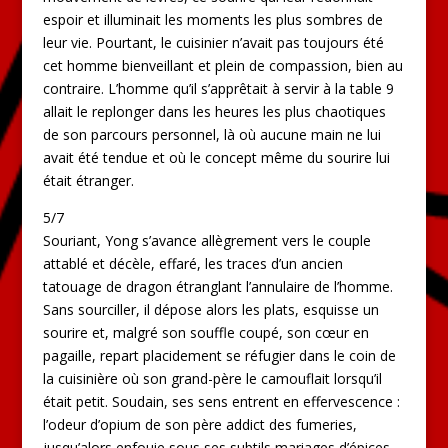
espoir et illuminait les moments les plus sombres de
leur vie. Pourtant, le cuisinier n’avait pas toujours été
cet homme bienveillant et plein de compassion, bien au
contraire. L’homme qu’il s’apprêtait à servir à la table 9
allait le replonger dans les heures les plus chaotiques
de son parcours personnel, là où aucune main ne lui
avait été tendue et où le concept même du sourire lui
était étranger.
5/7
Souriant, Yong s’avance allègrement vers le couple
attablé et décèle, effaré, les traces d’un ancien
tatouage de dragon étranglant l’annulaire de l’homme.
Sans sourciller, il dépose alors les plats, esquisse un
sourire et, malgré son souffle coupé, son cœur en
pagaille, repart placidement se réfugier dans le coin de
la cuisinière où son grand-père le camouflait lorsqu’il
était petit. Soudain, ses sens entrent en effervescence :
l’odeur d’opium de son père addict des fumeries,
jusqu’alors enfouie sous ses subtils mariages d’épices