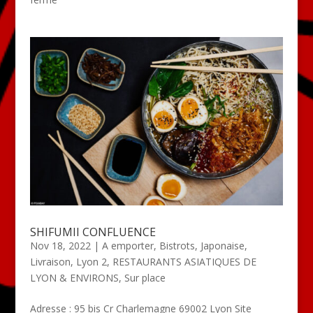
SHIFUMII CONFLUENCE
Nov 18, 2022
|
A emporter
,
Bistrots
,
Japonaise
,
Livraison
,
Lyon 2
,
RESTAURANTS ASIATIQUES DE
LYON & ENVIRONS
,
Sur place
Adresse : 95 bis Cr Charlemagne 69002 Lyon Site