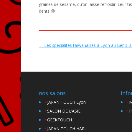
graines de sésame, qu’on laisse refroidir. Leur 
dents 😜
←
Les spécialités taïwanaises à Lyon au Ben’s 
nos salons
info
JAPAN TOUCH Lyon
M
SALON DE L’ASIE
P
GEEKTOUCH
JAPAN TOUCH HARU