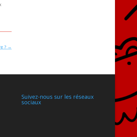
x
re ?
→
Suivez-nous sur les réseaux
sociaux