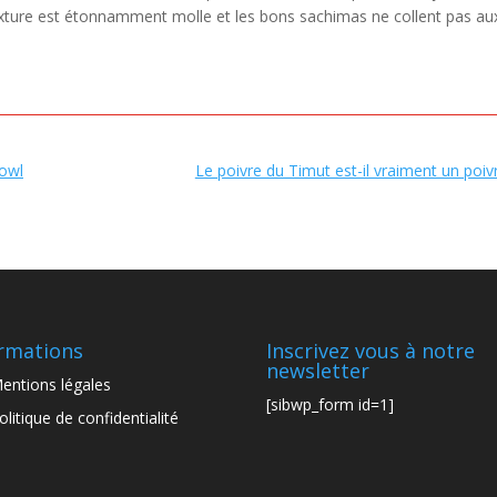
texture est étonnamment molle et les bons sachimas ne collent pas au
Bowl
Le poivre du Timut est-il vraiment un poiv
rmations
Inscrivez vous à notre
newsletter
entions légales
[sibwp_form id=1]
olitique de confidentialité