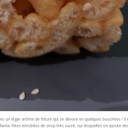
avec un léger arôme de friture qui se dévore en quelques bouchées ! Il 
 farine frites enrobées de sirop très sucré, sur lesquelles on ajoute de