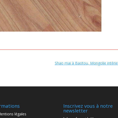
Shao mai à Baotou, Mongolie intérie
rmations
Inscrivez vous à notre
newsletter
entions légales