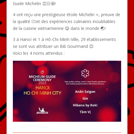
Guide Michelin
👏🏻🤩
!
4 ont reçu une prestigieuse
étoile
Michelin ⭐
, preuve de
la
qualité
👌🏻
et des
expériences
culinaires inoubliables
de la
cuisine
vietnamienne 😋 dans le monde 🌏
!
3 à Hanoï et 1 à Hô-Chi-Minh-Ville, 29 établissements
se sont vus attribuer un Bib Gourmand 😊.
Voici les 4 noms attendus :