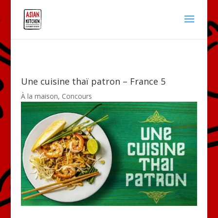
Une cuisine thaï patron – France 5
À la maison
,
Concours