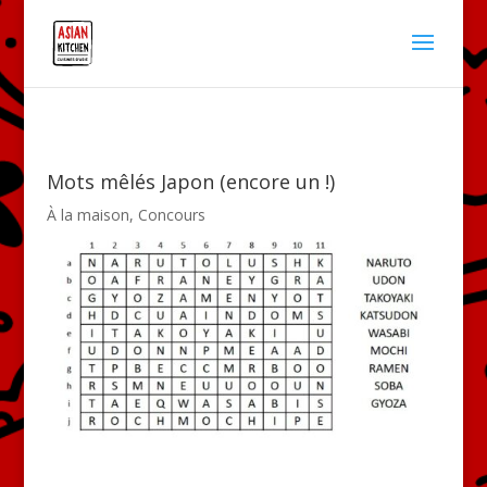
Mots mêlés Japon (encore un !)
À la maison
,
Concours