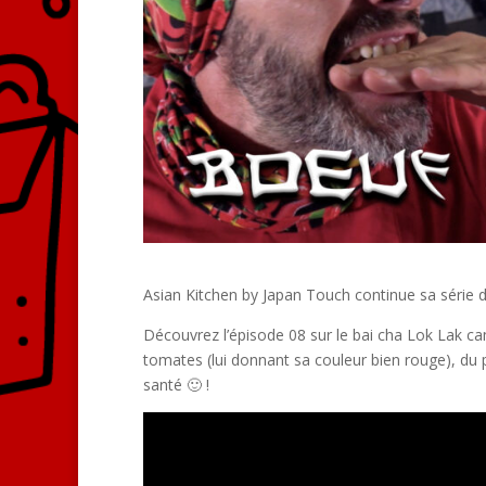
Asian Kitchen by Japan Touch continue sa série d
Découvrez l’épisode 08 sur le bai cha Lok Lak c
tomates (lui donnant sa couleur bien rouge), du p
santé 🙂 !