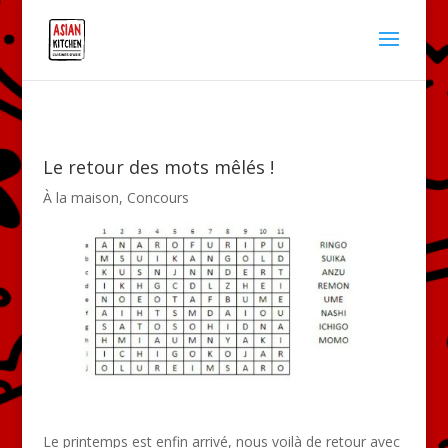
Le retour des mots mêlés !
À la maison
,
Concours
Le printemps est enfin arrivé, nous voilà de retour avec