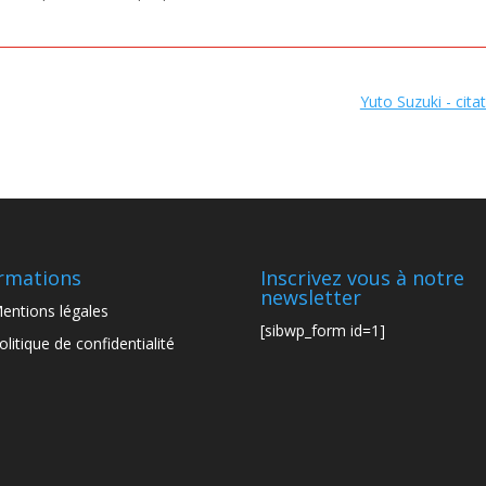
Yuto Suzuki - cita
rmations
Inscrivez vous à notre
newsletter
entions légales
[sibwp_form id=1]
olitique de confidentialité