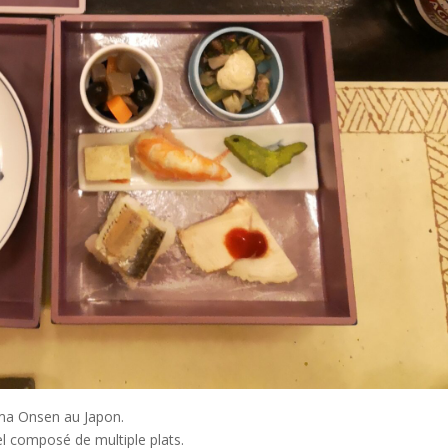
ima Onsen au Japon.
nnel composé de multiple plats.