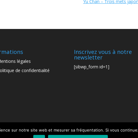
Yu Chan – Trois mets japon
rmations
Inscrivez vous à notre
newsletter
entions légales
[sibwp_form id=1]
olitique de confidentialité
ience sur notre site web et mesurer sa fréquentation. Si vous continuez