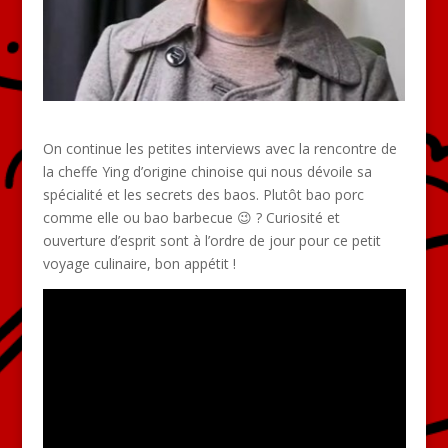
On continue les petites interviews avec la rencontre de
la cheffe Ying d’origine chinoise qui nous dévoile sa
spécialité et les secrets des baos. Plutôt bao porc
comme elle ou bao barbecue 😉 ? Curiosité et
ouverture d’esprit sont à l’ordre de jour pour ce petit
voyage culinaire, bon appétit !