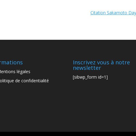
Citation Sakamoto Day
rmations
Inscrivez vous à notre
newsletter
entions légales
[sibwp_form id=1]
olitique de confidentialité