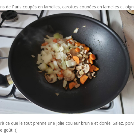
s de Paris coupés en lamelles, carottes coupées en lamelles et oign
’à ce que le tout prenne une jolie couleur brunie et dorée. Salez, poiv
e goût ;))