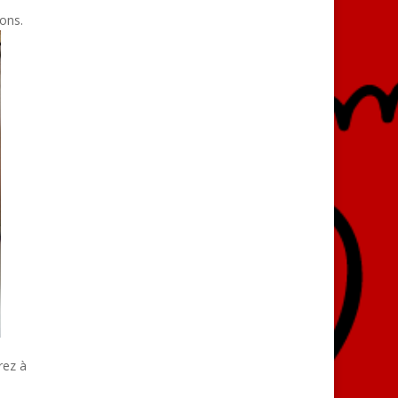
ons.
rez à