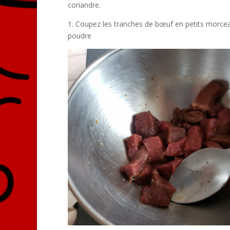
coriandre.
1. Coupez les tranches de bœuf en petits morceau
poudre