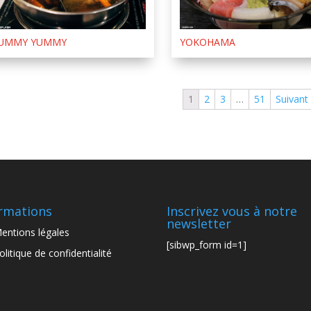
UMMY YUMMY
YOKOHAMA
1
2
3
…
51
Suivant
rmations
Inscrivez vous à notre
newsletter
entions légales
[sibwp_form id=1]
olitique de confidentialité