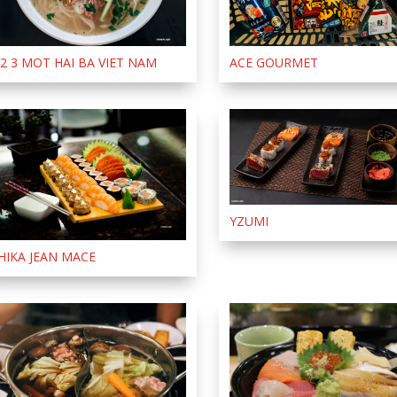
 2 3 MOT HAI BA VIET NAM
ACE GOURMET
YZUMI
HIKA JEAN MACE