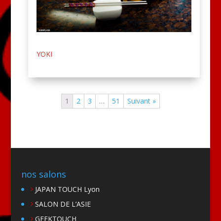
YOKI
1
2
3
…
51
Suivant »
nos salons
JAPAN TOUCH Lyon
SALON DE L’ASIE
GEEKTOUCH