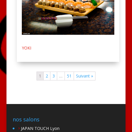
YOKI
1
2
3
…
51
Suivant »
nos salons
JAPAN TOUCH Lyon