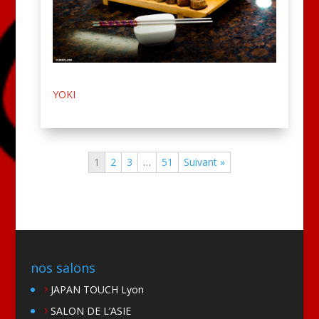
YOKI
1
2
3
…
51
Suivant »
nos salons
JAPAN TOUCH Lyon
SALON DE L’ASIE