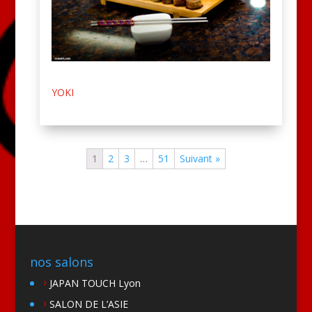
YOKI
1
2
3
…
51
Suivant »
nos salons
JAPAN TOUCH Lyon
SALON DE L’ASIE