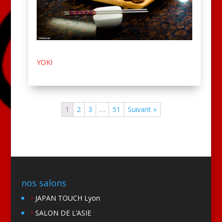
YOKI
1
2
3
…
51
Suivant »
nos salons
JAPAN TOUCH Lyon
SALON DE L’ASIE