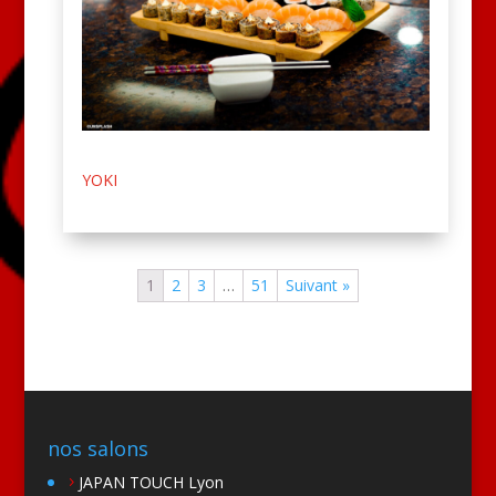
YOKI
1
2
3
…
51
Suivant »
nos salons
JAPAN TOUCH Lyon