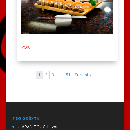
YOKI
1
2
3
…
51
Suivant »
nos salons
JAPAN TOUCH Lyon