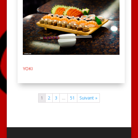
YOKI
1
2
3
…
51
Suivant »