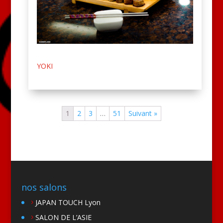
YOKI
1
2
3
…
51
Suivant »
nos salons
JAPAN TOUCH Lyon
SALON DE L’ASIE