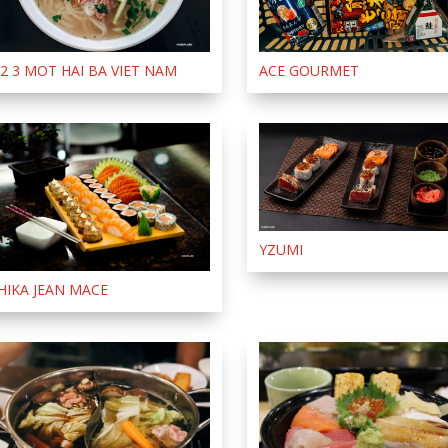
 2 3 MOT HAI BA VIET NAM
ACE GOURMET
YZUMI
HIKA JEAN MACE