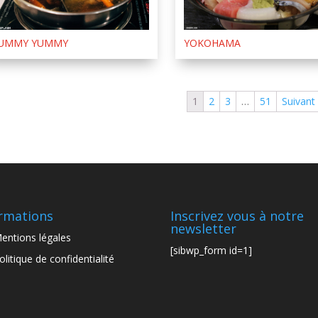
UMMY YUMMY
YOKOHAMA
1
2
3
…
51
Suivant
rmations
Inscrivez vous à notre
newsletter
entions légales
[sibwp_form id=1]
olitique de confidentialité