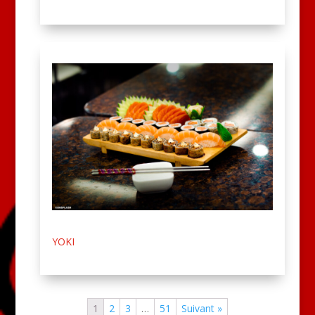
YOKI
1
2
3
…
51
Suivant »