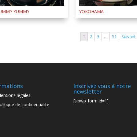
UMMY YUMMY
YOKOHAMA
1
2
3
…
51
Suivant
rmations
Inscrivez vous à notre
newsletter
entions légales
[sibwp_form id=1]
olitique de confidentialité