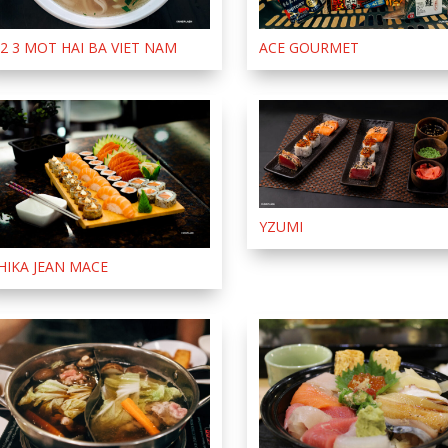
 2 3 MOT HAI BA VIET NAM
ACE GOURMET
YZUMI
HIKA JEAN MACE