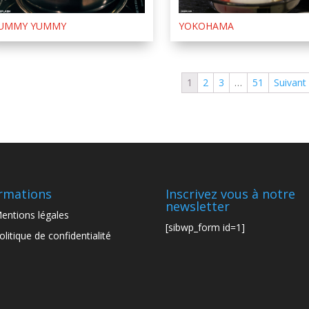
UMMY YUMMY
YOKOHAMA
1
2
3
…
51
Suivant
rmations
Inscrivez vous à notre
newsletter
entions légales
[sibwp_form id=1]
olitique de confidentialité