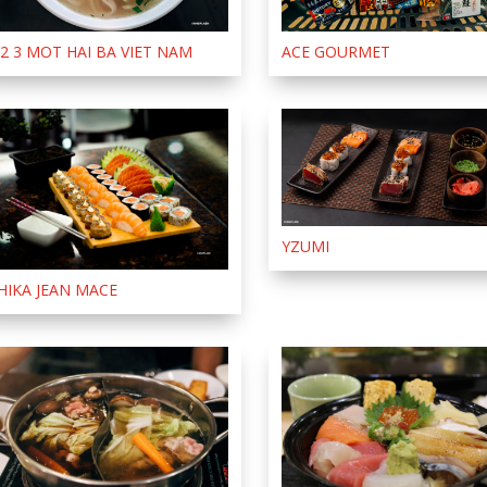
 2 3 MOT HAI BA VIET NAM
ACE GOURMET
YZUMI
HIKA JEAN MACE