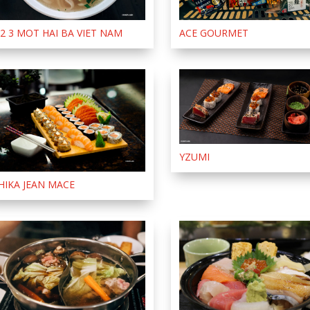
 2 3 MOT HAI BA VIET NAM
ACE GOURMET
YZUMI
HIKA JEAN MACE