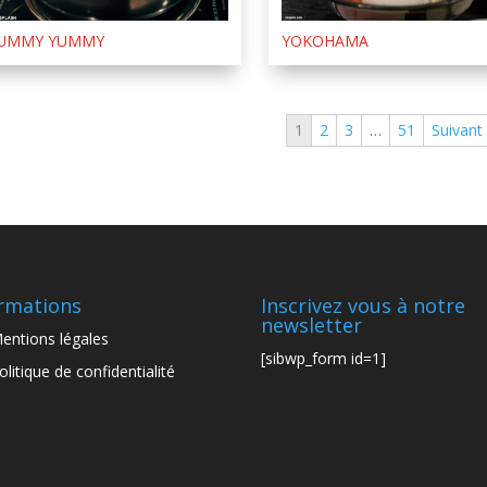
UMMY YUMMY
YOKOHAMA
1
2
3
…
51
Suivant
rmations
Inscrivez vous à notre
newsletter
entions légales
[sibwp_form id=1]
olitique de confidentialité