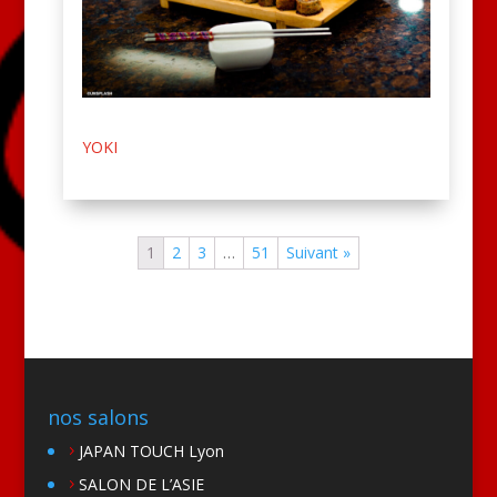
YOKI
1
2
3
…
51
Suivant »
nos salons
JAPAN TOUCH Lyon
SALON DE L’ASIE