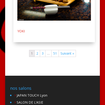
YOKI
1
2
3
…
51
Suivant »
nos salons
JAPAN TOUCH Lyon
SALON DE L’ASIE