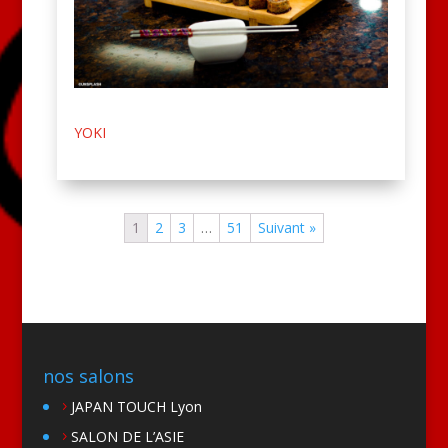
YOKI
1
2
3
…
51
Suivant »
nos salons
JAPAN TOUCH Lyon
SALON DE L’ASIE