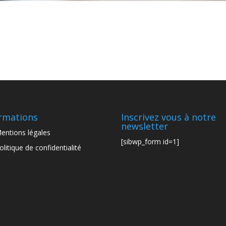
rmations
Inscrivez vous à notre
newsletter
entions légales
[sibwp_form id=1]
olitique de confidentialité