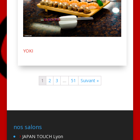
YOKI
1
2
3
…
51
Suivant »
nos salons
JAPAN TOUCH Lyon