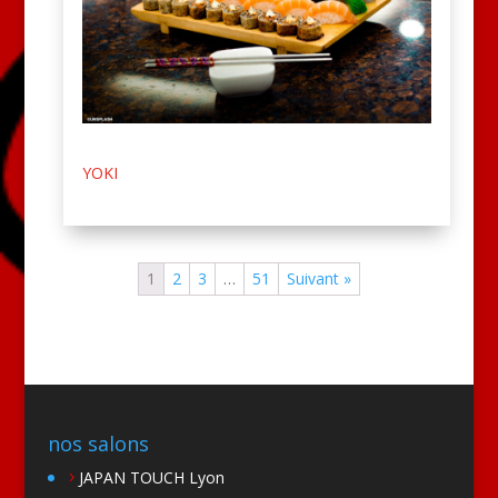
YOKI
1
2
3
…
51
Suivant »
nos salons
JAPAN TOUCH Lyon