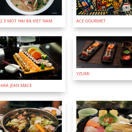
 2 3 MOT HAI BA VIET NAM
ACE GOURMET
YZUMI
HIKA JEAN MACE