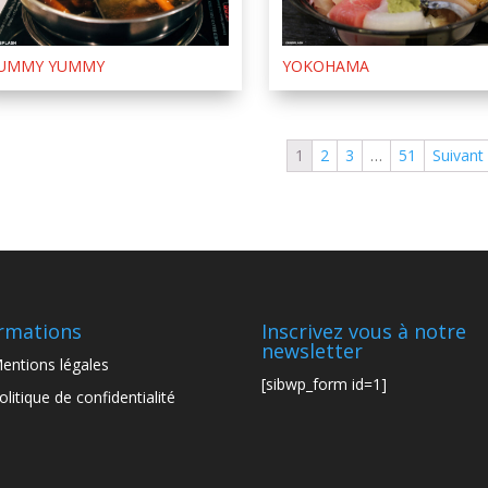
UMMY YUMMY
YOKOHAMA
1
2
3
…
51
Suivant
rmations
Inscrivez vous à notre
newsletter
entions légales
[sibwp_form id=1]
olitique de confidentialité