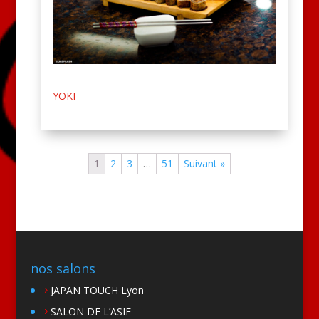
YOKI
1
2
3
…
51
Suivant »
nos salons
JAPAN TOUCH Lyon
SALON DE L’ASIE