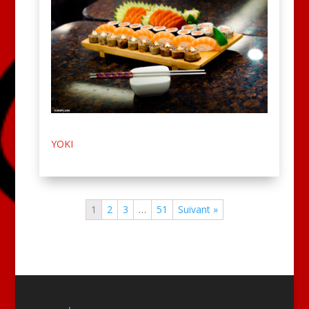
YOKI
1
2
3
…
51
Suivant »