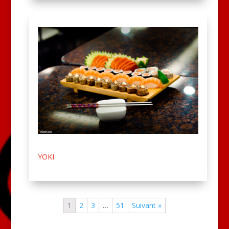
YOKI
1
2
3
…
51
Suivant »