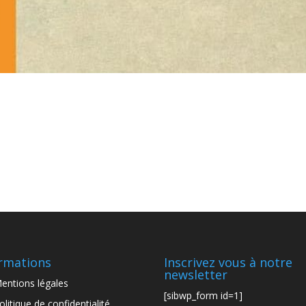
rmations
Inscrivez vous à notre
newsletter
entions légales
[sibwp_form id=1]
olitique de confidentialité