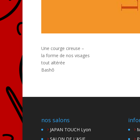
Une courge cireuse –
la forme de nos visages
tout altérée
Bashô
nos salons
info
JAPAN TOUCH Lyon
M
SALON DE L’ASIE
P