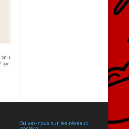
 on le
é par
Suivez-nous sur les réseaux
sociaux