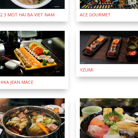
 2 3 MOT HAI BA VIET NAM
ACE GOURMET
YZUMI
HIKA JEAN MACE