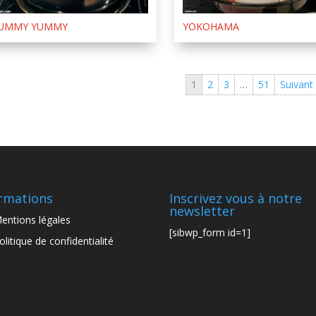
UMMY YUMMY
YOKOHAMA
1
2
3
…
51
Suivant
rmations
Inscrivez vous à notre
newsletter
entions légales
[sibwp_form id=1]
olitique de confidentialité