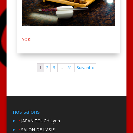
YOKI
1
2
3
…
51
Suivant »
nos salons
JAPAN TOUCH Lyon
SALON DE L’ASIE