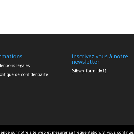
h
rmations
Inscrivez vous à notre
newsletter
entions légales
[sibwp_form id=1]
olitique de confidentialité
ience sur notre site web et mesurer sa fréquentation. Si vous continuez