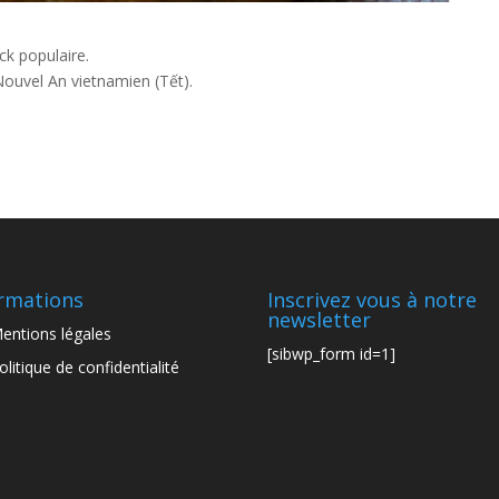
ck populaire.
 Nouvel An vietnamien (Tết).
rmations
Inscrivez vous à notre
newsletter
entions légales
[sibwp_form id=1]
olitique de confidentialité