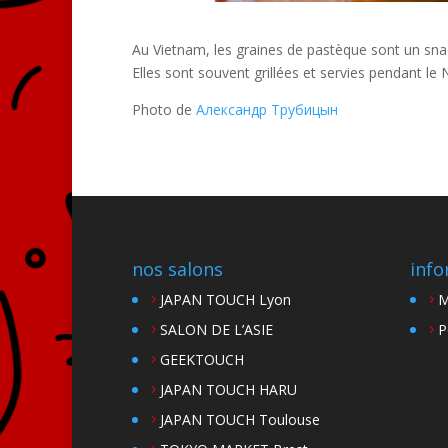
Au Vietnam, les graines de pastèque sont un sna
Elles sont souvent grillées et servies pendant le
Photo de
Александр Трубицын
nos salons
info
JAPAN TOUCH Lyon
M
SALON DE L’ASIE
P
GEEKTOUCH
JAPAN TOUCH HARU
JAPAN TOUCH Toulouse